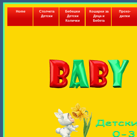
Home
Столчета
Бебешки
Кошарки за
Прохо-
Детски
Детски
Деца и
дилки
Колички
Бебета