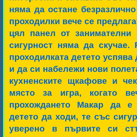
няма да остане безразлично
проходилки вече се предлага
цял панел от занимателни 
сигурност няма да скучае.
проходилката детето успява 
и да си набележи нови полета
кухненските щкафове и че
място за игра, когато ве
прохождането Макар да е 
детето да ходи, те със сигу
уверено в първите си стъ