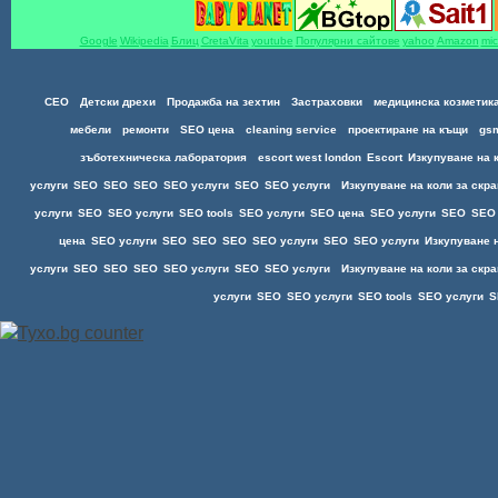
Google
Wikipedia
Блиц
CretaVita
youtube
Популярни сайтове
yahoo
Amazon
mic
СЕО
Детски дрехи
Продажба на зехтин
Застраховки
медицинска козметик
мебели
ремонти
SEO цена
cleaning service
проектиране на къщи
gs
зъботехническа лаборатория
escort west london
Escort
Изкупуване на 
услуги
SEO
SEO
SEO
SEO услуги
SEO
SEO услуги
Изкупуване на коли за скра
услуги
SEO
SEO услуги
SEO tools
SEO услуги
SEO цена
SEO услуги
SEO
SEO
цена
SEO услуги
SEO
SEO
SEO
SEO услуги
SEO
SEO услуги
Изкупуване н
услуги
SEO
SEO
SEO
SEO услуги
SEO
SEO услуги
Изкупуване на коли за скра
услуги
SEO
SEO услуги
SEO tools
SEO услуги
S